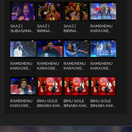
JOMUNAR
JODI MON
BUKUR
BALIT BOHI
BHUMURAI
MAJOT JOLE
SAAZ |
SAAZ |
SAAZ |
RAMDHENU
SUBASANA
BIRINA
BIRINA
KARAOKE
DUTTA |
PATHAK |
PATHAK |
SUPERSTAR |
JANIU
KANOT
BOLIA MON
STARTS
NOJONA
KUNDOLA
BHAI
FROM 16TH
JULY | 2018 |
PROMO 7
RAMDHENU
RAMDHENU
RAMDHENU
RAMDHENU
KARAOKE
KARAOKE
KARAOKE
KARAOKE
SUPERSTAR |
SUPERSTAR |
SUPERSTAR |
SUPERSTAR |
STARTS
STARTS
STARTS
STARTS
FROM 16TH
FROM 16TH
FROM 16TH
FROM 16TH
JULY | 2018 |
JULY | 2018 |
JULY | 2018 |
JULY | 2018 |
PROMO 6
PROMO 5
PROMO 4
PROMO 3
RAMDHENU
BIHU GOLE
BIHU GOLE
BIHU GOLE
KARAOKE
BINABA KAK
BINABA KAK
BINABA KAK
SUPERSTAR |
(বিহু গ"লে বিনাবা
(বিহু গ"লে বিনাবা
(বিহু গ"লে বিনাবা
STARTS
কাক) | VREEGU
কাক) | VREEGU
কাক) | VREEGU
FROM 16TH
KASHYAP |
KASHYAP |
KASHYAP |
JULY | 2018 |
EPISODE NO
EPISODE NO
EPISODE NO
PROMO 1
02 | PART 04 |
02 | PART 03 |
02 | PART 02 |