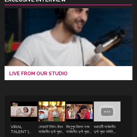
LIVE FROM OUR STUDIO
VIRAL
যোৰহাট টাউন ষ্টেচন
বিষ্ণুপুৰ বিমলা নগৰ
গুৱাহাটী সাৰ্বজনীন
TALENT |
সাৰ্বজনীন দুৰ্গা পূজা
সাৰ্বজনীন দুৰ্গা পূজা
দুৰ্গা পূজা সমিতি,
RAMDHENUTV
সমিতি, যোৰহাটৰ পৰা
সমিতি, বিষ্ণুপুৰ
লতাশিলৰ পৰা "দুৰ্গা