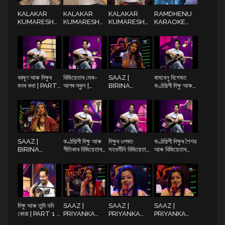
KALAKAR
KALAKAR
KALAKAR
RAMDHENU
KUMARESH
KUMARESH
KUMARESH
KARAOKE
PART1 |
PART2 |
PART3 |
SUPERSTAR |
RAMDHENUTV
RAMDHENUTV
RAMDHENUTV
STARTS
FROM 16TH
JULY | 2018 |
PROMO 2
বৰষুণ আৰু দিক্ষুৰ
বিজিয়েতাৰ মেক-
SAAZ |
ৰামধেনু বিশেষত
মনৰ কথা | PART
আপৰ স্কুল |
BIRINA
কণ্ঠশিল্পী দিক্ষু আৰু
7 |
PART 6 |
PATHAK |
বিজিয়েতা | PART
RAMDHENU_BIXESH
RAMDHENU_BIXESH
TUMI OKA
5 |
SOBIKHONI
RAMDHENU_BIXESH
SAAZ |
কণ্ঠশিল্পী দিক্ষু আৰু
দিক্ষুৰ ওপৰত
কণ্ঠশিল্পী দিক্ষুৰ শৈশৱ
BIRINA
গীতিকাৰ বিজিয়েতাৰ
সহধৰ্মীনি বিজিয়েতাৰ
আৰু বিজিয়েতাৰ
PATHAK |
প্ৰেম কাহিনী |
অভিমান | PART 3
গীতৰ কথা | PART
MOROME
PART 4 |
|
2 |
DILE
RAMDHENU_BIXESH
RAMDHENU_BIXESH
RAMDHENU_BIXESH
দিক্ষু আৰু তুমি যদি
SAAZ |
SAAZ |
SAAZ |
কোৱা | PART 1 |
PRIYANKA
PRIYANKA
PRIYANKA
RAMDHENU_BIXESH
BHARALI |
BHARALI |
BHARALI |