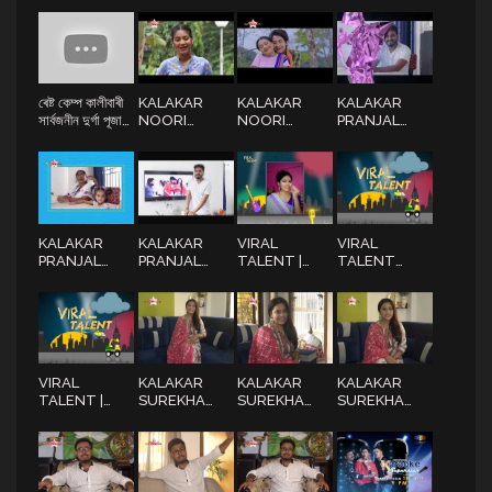
"দুৰ্গা পূজাত ঢাকৰ
আমবাৰীৰ পৰা "দুৰ্গা
পূজাত ঢাকৰ ধ্বনি"
ধ্বনি"
পূজাত ঢাকৰ ধ্বনি"
ৰেষ্ট কেম্প কালীবাৰী
KALAKAR
KALAKAR
KALAKAR
সাৰ্বজনীন দুৰ্গা পূজা
NOORI
NOORI
PRANJAL
সমিতি, পাণ্ডুৰ পৰা
ALISHA PART
ALISHA PART
PARASH
"দুৰ্গা পূজাত ঢাকৰ
1 |
3 |
PART 1
ধ্বনি"
RAMDHENUTV
RAMDHENUTV
KALAKAR
KALAKAR
VIRAL
VIRAL
PRANJAL
PRANJAL
TALENT |
TALENT
PARASH
PARASH
RAMDHENUTV
RAMDHENUTV
PART 2
PART 3
VIRAL
KALAKAR
KALAKAR
KALAKAR
TALENT |
SUREKHA
SUREKHA
SUREKHA
RAMDHENUTV
CHHETRI
CHHETR I
CHHETR I
PART 1 |
PART 3 |
PART2 |
RAMDHENUTV
RAMDHENUTV
RAMDHENUTV